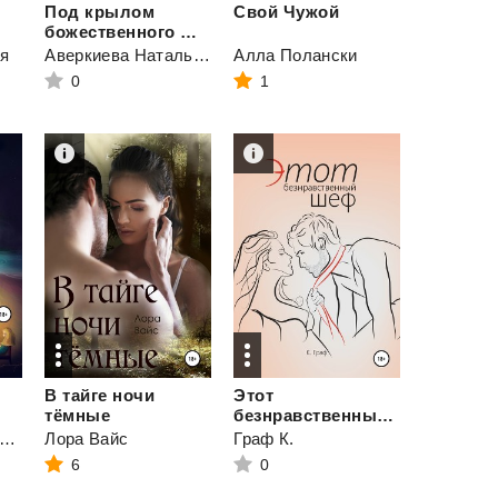
Под крылом
Свой
Чужой
божественного ветра
ия
Аверкиева Наталья "Иманка"
Алла Полански
0
1
В тайге ночи
Этот
тёмные
безнравственный шеф
осточкина Екатерина
Лора Вайс
Граф К.
6
0