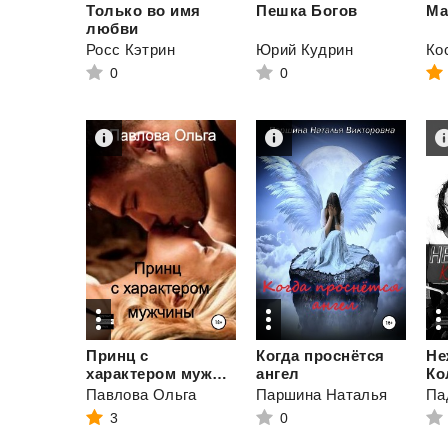
Только во имя
Пешка
Богов
Ма
любви
Росс Кэтрин
Юрий Кудрин
Ко
0
0
Принц с
Когда проснётся
Не
характером мужчины
ангел
Ко
Павлова Ольга
Паршина Наталья
Па
3
0