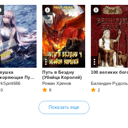
вушка
Путь в Бездну
100
великих
бог
Покоряющая Пустыню
(Убийца Королей)
kSpirit666
Роман Хренов
Б
0
8
2
Показать еще