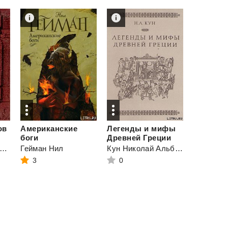
ов
Американские
Легенды и мифы
боги
Древней Греции
аландин Рудольф Константинович
Гейман Нил
Кун Николай Альбертович
3
0