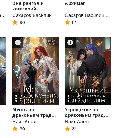
Вне рангов и
Архимаг
категорий
Алексеевских Светлана
Сахаров Василий
Сахаров Василий Иванович
90
81
Месть по
Укрощение по
драконьим традициям. Невольница рубинового лорда
драконьим традициям. Телохранительница сапфирового лорда
Найт Алекс
Найт Алекс
30
31