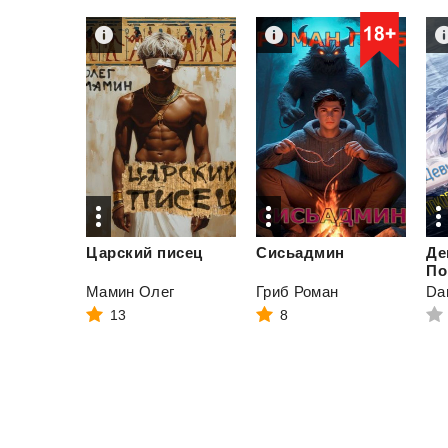
Царский
писец
Сисьадмин
Де
Мамин Олег
Гриб Роман
Dar
13
8