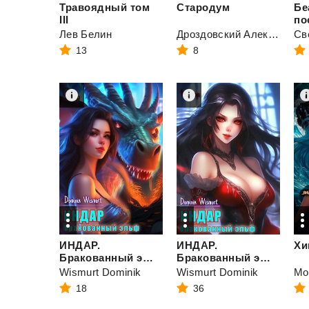
Травоядный том
Стародум
Бе
III
по
Лев Белин
Дроздовский Алексей
Св
13
8
ИНДАР.
ИНДАР.
Х
Бракованный эльф. Том - 3
Бракованный эльф. Том 1 - 2
Wismurt Dominik
Wismurt Dominik
Мо
18
36