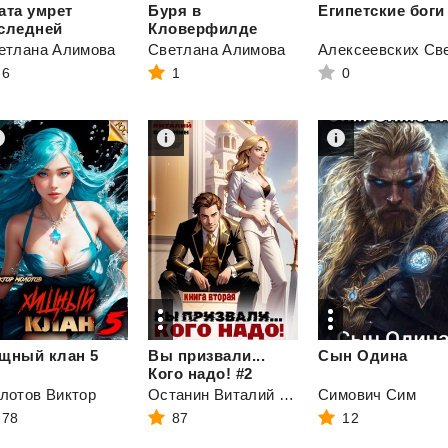
ата умрет
Буря в
Египетские
боги
следней
Кловерфилде
етлана Алимова
Светлана Алимова
6
1
0
ищный
клан
5
Вы призвали...
Сын
Одина
Кого надо! #2
лотов Виктор
Останин Виталий Сергеевич
Симович Сим
78
87
12