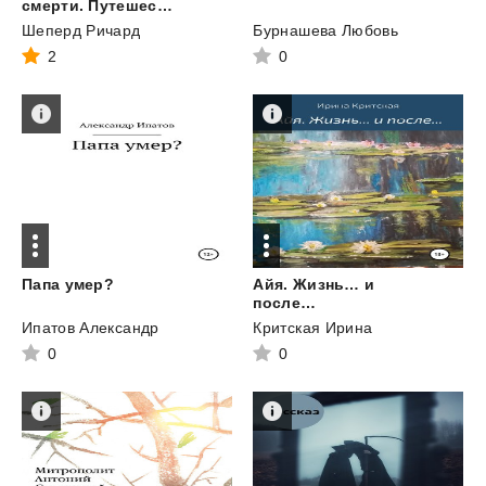
смерти. Путешествие судмедэксперта по жизни
Шеперд Ричард
Бурнашева Любовь
2
0
Папа
умер?
Айя. Жизнь… и
после…
Ипатов Александр
Критская Ирина
0
0