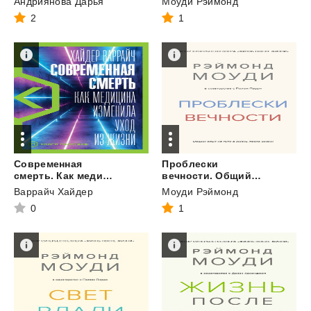
Андриянова Дарья
Моуди Рэймонд
2
1
Современная
Проблески
смерть. Как медицина изменила уход из жизни
вечности. Общий опыт на пути в жизнь после жизни
Варрайч Хайдер
Моуди Рэймонд
0
1