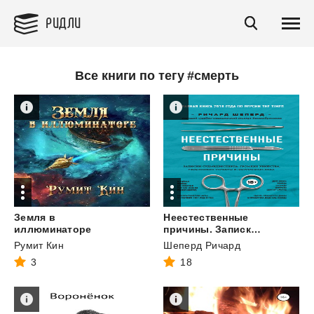
РИДЛИ
Все книги по тегу #смерть
Земля в
Неестественные
иллюминаторе
причины. Записки судмедэксперта: громкие убийства, ужасающие теракты и запутанные дела
Румит Кин
Шеперд Ричард
3
18