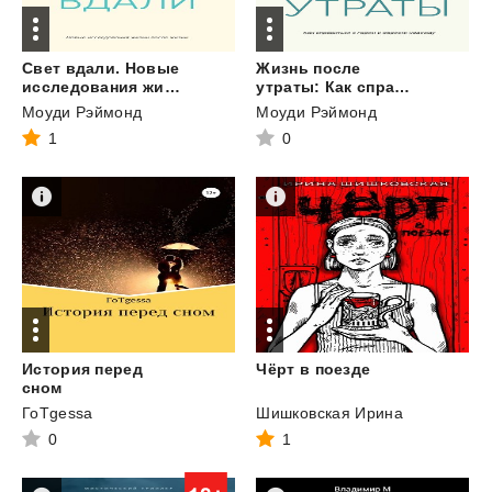
Свет вдали. Новые
Жизнь после
исследования жизни после жизни
утраты: Как справиться с горем и обрести надежду
Моуди Рэймонд
Моуди Рэймонд
1
0
История перед
Чёрт
в
поезде
сном
ГоТgessa
Шишковская Ирина
0
1