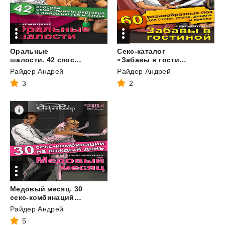
Оральные
Секс-каталог
шалости. 42 способа осчастливить партнера с помощью губ и языка
«Забавы в гостиной». Для тех, кому тесно в спальне. 60 разнообразных поз для стола, стула, дивана и кресла
Райдер Андрей
Райдер Андрей
3
2
Медовый месяц. 30
секс-комбинаций на каждый день. Секс каталог для влюбленных парочек, желающих месяц предаваться страсти
Райдер Андрей
5