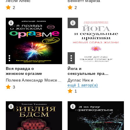
Лесли Алекс
Беннетт Мариза
2
2
Вся правда о
Йога и
женском оргазме
сексуальные практики
Полеев Александр Моисеевич
Дуглас Ник
и
ещё 1 автор(а)
3
1