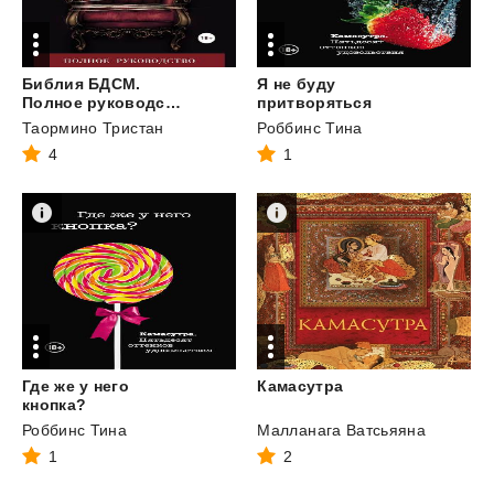
Библия БДСМ.
Я не буду
Полное руководство
притворяться
Таормино Тристан
Роббинс Тина
4
1
Где же у него
Камасутра
кнопка?
Роббинс Тина
Малланага Ватсьяяна
1
2