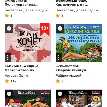
Супероргазм.
Безопасный секс.
Пульт управления удовольствием
Как получать от секса только наслаждение
Нестерова Дарья Владимировна
Нестерова Дарья Владимировна
1
1
Как хочет женщина.
Секс-каталог
Мастер-класс по науке секса
«Жаркие каникулы». Как провести отпуск или каникулы, не теряя даром времени. 50 лучших поз для секса вне дома
Нагоски Эмили
Райдер Андрей
117
2