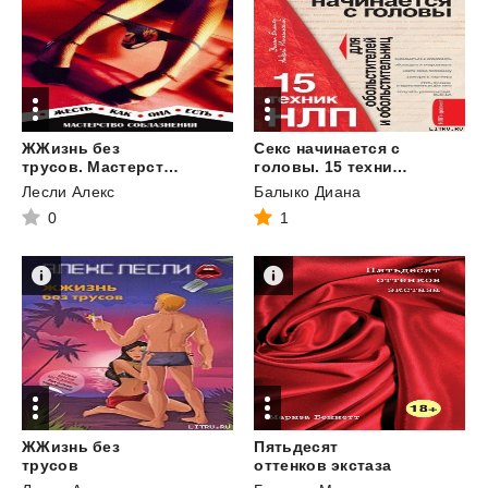
ЖЖизнь без
Секс начинается с
трусов. Мастерство соблазнения. Жесть как она есть
головы. 15 техник НЛП для обольстителей и обольстительниц
Лесли Алекс
Балыко Диана
0
1
ЖЖизнь без
Пятьдесят
трусов
оттенков экстаза