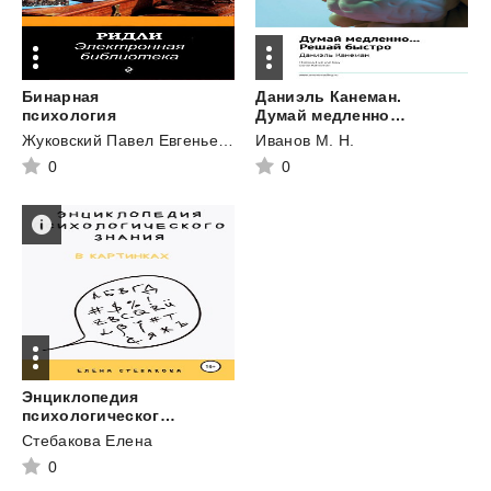
Бинарная
Даниэль Канеман.
психология
Думай медленно… Решай быстро. Саммари
Жуковский Павел Евгеньевич
Иванов М. Н.
0
0
Энциклопедия
психологического знания в картинках
Стебакова Елена
0