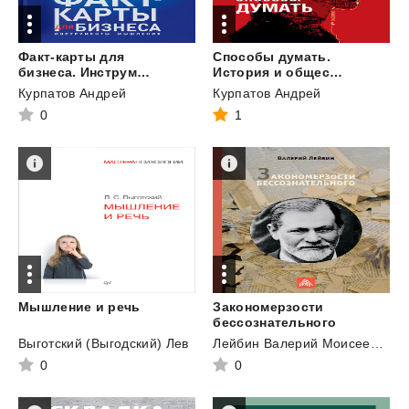
Факт-карты для
Способы думать.
бизнеса. Инструменты мышления
История и общество, дискурс и концепт
Курпатов Андрей
Курпатов Андрей
0
1
Мышление
и
речь
Закономерзости
бессознательного
Выготский (Выгодский) Лев
Лейбин Валерий Моисеевич
0
0