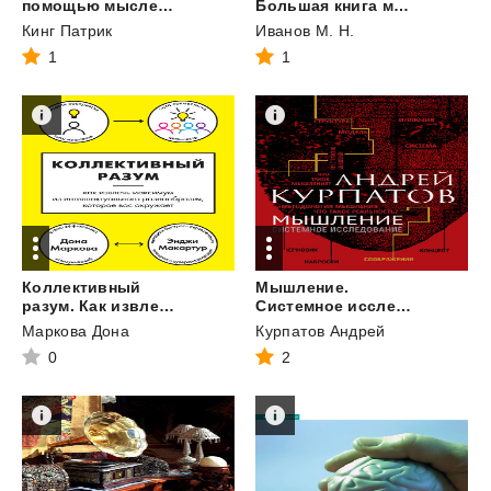
помощью мысленных экспериментов. Как расширить горизонты мышления, понять смысл метапознания, активно проявлять любознательность и думать как истинный философ
Большая книга ментальных моделей. Габриэль Вайнберг, Лорен МакКенн. Саммари
Кинг Патрик
Иванов М. Н.
1
1
Коллективный
Мышление.
разум. Как извлечь максимум из интеллектуального разнообразия, которое вас окружает
Системное исследование
Маркова Дона
Курпатов Андрей
0
2