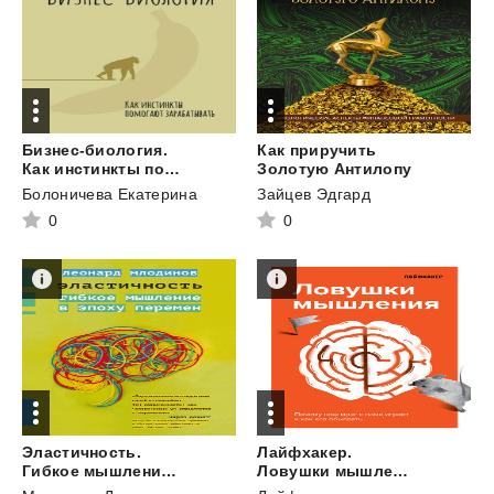
Бизнес-биология.
Как приручить
Как инстинкты помогают зарабатывать
Золотую Антилопу
Болоничева Екатерина
Зайцев Эдгард
0
0
Эластичность.
Лайфхакер.
Гибкое мышление в эпоху перемен
Ловушки мышления. Почему наш мозг с нами играет и как его обыграть.