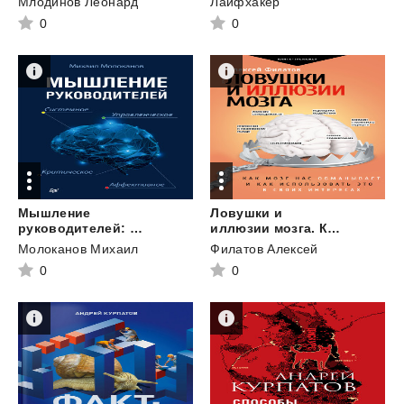
Млодинов Леонард
Лайфхакер
0
0
Мышление
Ловушки и
руководителей: системное, управленческое, критическое, аффективное
иллюзии мозга. Как мозг нас обманывает и как использовать это в своих интересах
Молоканов Михаил
Филатов Алексей
0
0