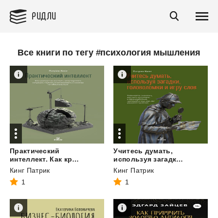
РИДЛИ
Все книги по тегу #психология мышления
Практический
Учитесь думать,
интеллект. Как критически мыслить, моделировать ситуации, глубоко анализировать и никогда не обманываться
используя загадки, головоломки и игру слов. Развивайте смекалку, мыслите креативно и проницательно, тренируйте мастерство решения проблем
Кинг Патрик
Кинг Патрик
1
1