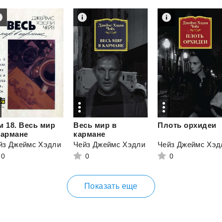
м 18. Весь мир
Весь мир в
Плоть
орхидеи
кармане
кармане
йз Джеймс Хэдли
Чейз Джеймс Хэдли
Чейз Джеймс Хэд
0
0
0
Показать еще