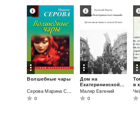
Волшебные
чары
Дом на
То
Екатерининской площади. Детективная повесть начала XX века
в 
Серова Марина Сергеевна
Маляр Евгений
Че
0
0