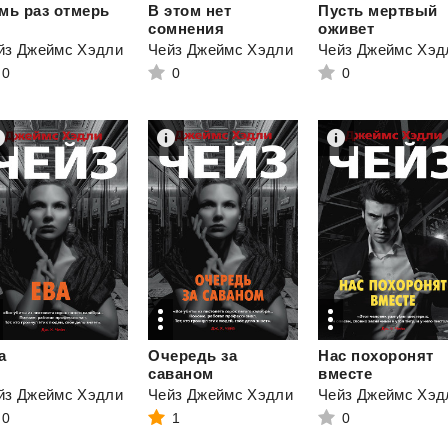
мь
раз
отмерь
В этом нет
Пусть мертвый
сомнения
оживет
йз Джеймс Хэдли
Чейз Джеймс Хэдли
Чейз Джеймс Хэд
0
0
0
а
Очередь за
Нас похоронят
саваном
вместе
йз Джеймс Хэдли
Чейз Джеймс Хэдли
Чейз Джеймс Хэд
0
1
0