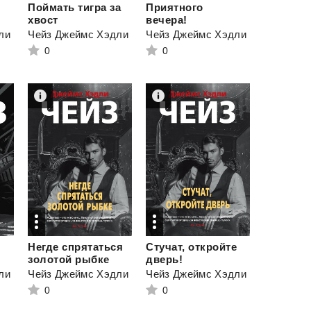
Поймать тигра за
Приятного
хвост
вечера!
ли
Чейз Джеймс Хэдли
Чейз Джеймс Хэдли
0
0
Негде спрятаться
Стучат, откройте
золотой рыбке
дверь!
ли
Чейз Джеймс Хэдли
Чейз Джеймс Хэдли
0
0