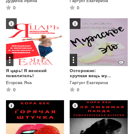
Дудкина Ирина
Гартунг Екатерина
0
0
Я царь! Я женский
Осторожно:
повелитель!
хрупкая вещь мужское эго
Егорова Яна
Гартунг Екатерина
0
0