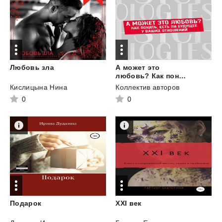
Любовь
зла
А может это
любовь? Как понять, есть ли будущее у ваших отношений
Кислицына Нина
Коллектив авторов
0
0
Подарок
XXI
век