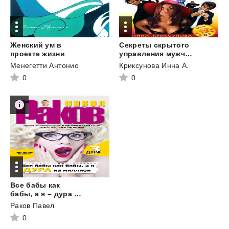
Женский ум в
Секреты скрытого
проекте жизни
управления мужчинами
Менегетти Антонио
Криксунова Инна А.
0
0
Все бабы как
бабы, а я – дура на миллион
Раков Павел
0