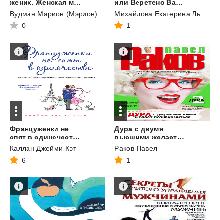
жених. Женская маскулинность. Аналитическая психология
или Веретено Василисы
Вудман Марион (Мэрион)
Михайлова Екатерина Львовна
0
1
Француженки не
Дура с двумя
спят в одиночестве
высшими желает познакомиться
Каллан Джейми Кэт
Раков Павел
6
1