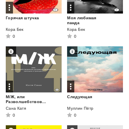
Горячая
штучка
Моя любимая
панда
Кора Бек
Кора Бек
0
0
М/Ж, или
Следующая
Разволшебствование розовых единорогов, принцев и принцесс
Сана Катя
Муллин Пётр
0
0