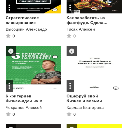
Стратегическое
Как заработать на
планирование
фастфуде. Сделаем это по-быстрому!
Высоцкий Александр
Гисак Алексей
0
0
6 критериев
Оцифруй свой
бизнес-идеи на миллион и почему 87% франшиз – пустышка
бизнес и возьми его под контроль
Чехранов Алексей
Карлаш Екатерина
0
0