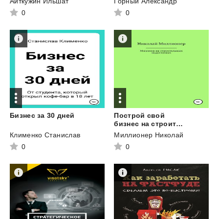
Аиткужин Ильшат
Горный Александр
0
0
Бизнес
за
30
дней
Построй свой
бизнес на строительных недостатках
Клименко Станислав
Миллионер Николай
0
0