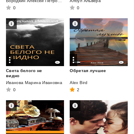
Бородкин Алексей Петрович
Албул Альвера
0
0
Света белого не
Обретая
лучшее
видно
Иванова Марина Ивановна
Alex Bird
0
2