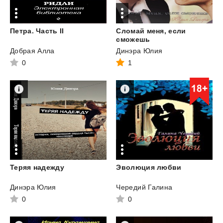
Петра.
Часть
II
Сломай меня, если
сможешь
Добрая Алла
Динэра Юлия
0
1
Теряя
надежду
Эволюция
любви
Динэра Юлия
Чередий Галина
0
0