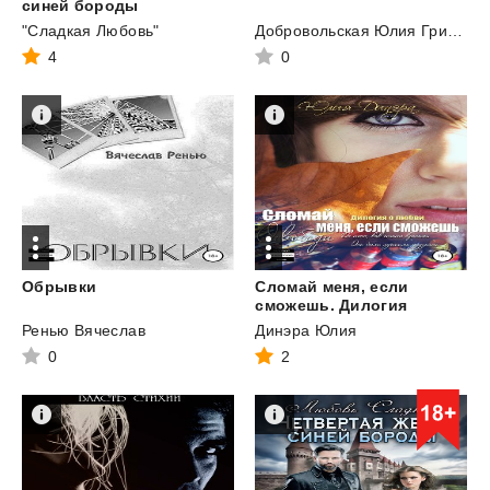
синей бороды
"Сладкая Любовь"
Добровольская Юлия Григорьевна
4
0
Обрывки
Сломай меня, если
сможешь. Дилогия
Ренью Вячеслав
Динэра Юлия
0
2