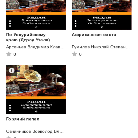
По Уссурийскому
Африканская
охота
краю (Дерсу Узала)
Арсеньев Владимир Клавдиевич
Гумилев Николай Степанович
0
0
Горячий
пепел
Овчинников Всеволод Владимирович