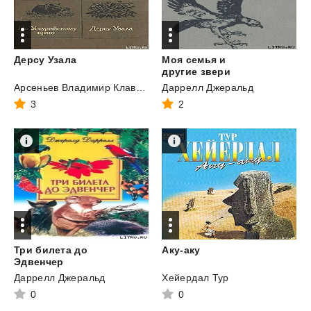
Дерсу
Узала
Моя семья и
другие звери
Арсеньев Владимир Клавдиевич
Даррелл Джеральд
3
2
Три билета до
Аку-аку
Эдвенчер
Даррелл Джеральд
Хейердал Тур
0
0