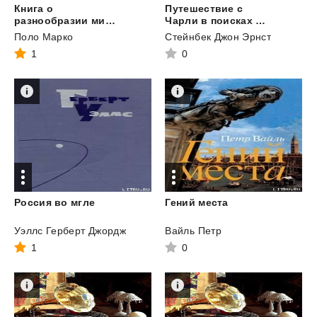
Книга о
Путешествие с
разнообразии мира
Чарли в поисках Америки
Поло Марко
Стейнбек Джон Эрнст
1
0
Россия
во
мгле
Гений
места
Уэллс Герберт Джордж
Вайль Петр
1
0