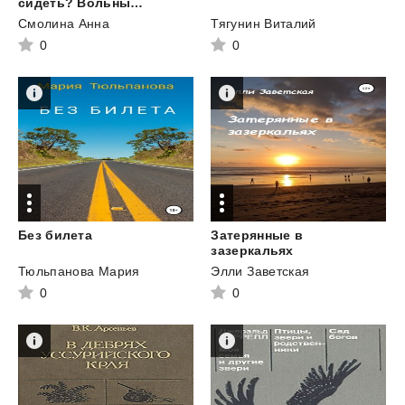
сидеть? Вольный поход. Книга первая. Дилетант
Смолина Анна
Тягунин Виталий
0
0
Без
билета
Затерянные в
зазеркальях
Тюльпанова Мария
Элли Заветская
0
0