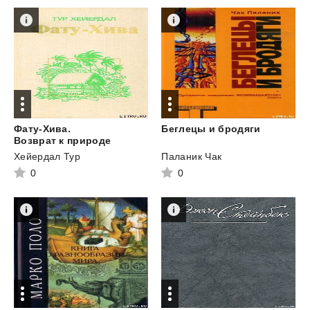
Фату-Хива.
Беглецы
и
бродяги
Возврат к природе
Хейердал Тур
Паланик Чак
0
0