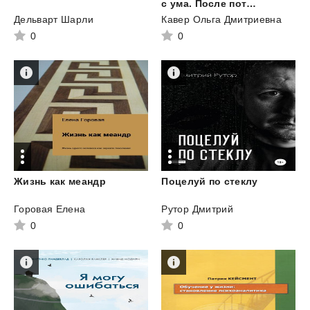
с ума. После потери ребенка
Дельварт Шарли
Кавер Ольга Дмитриевна
0
0
Жизнь
как
меандр
Поцелуй
по
стеклу
Горовая Елена
Рутор Дмитрий
0
0