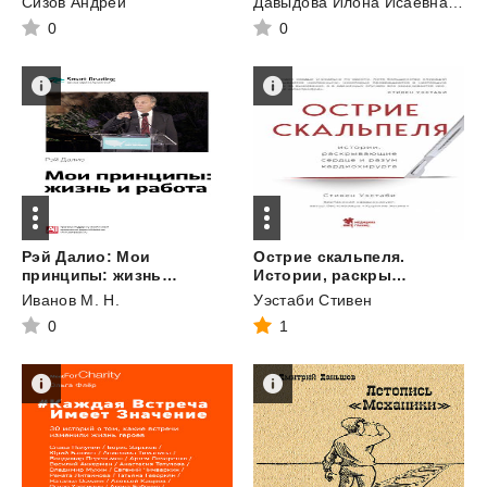
Сизов Андрей
Давыдова Илона Исаевна "И.Д."
0
0
Рэй Далио: Мои
Острие скальпеля.
принципы: жизнь и работа. Саммари
Истории, раскрывающие сердце и разум кардиохирурга
Иванов М. Н.
Уэстаби Стивен
0
1