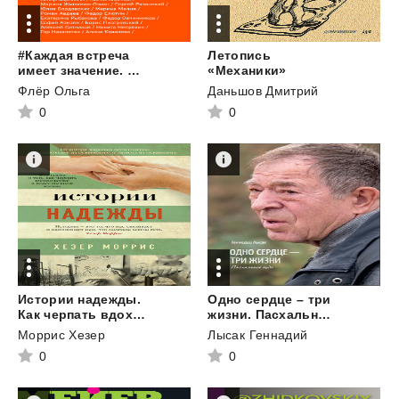
#Каждая встреча
Летопись
имеет значение. 30 историй о том, какие встречи изменили жизнь героев
«Механики»
Флёр Ольга
Даньшов Дмитрий
0
0
Истории надежды.
Одно сердце – три
Как черпать вдохновение в повседневной жизни
жизни. Пасхальное чудо
Моррис Хезер
Лысак Геннадий
0
0