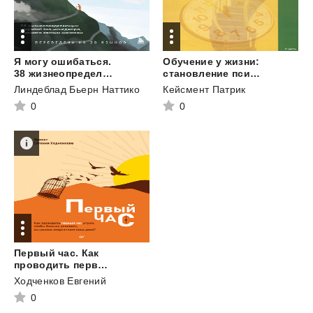
Я могу ошибаться.
Обучение у жизни:
38 жизнеопределяющих открытий топ-менеджера, ставшего лесным монахом
становление психоаналитика
Линдеблад Бьерн Наттико
Кейсмент Патрик
0
0
Первый час. Как
проводить первый час утром, чтобы больше успевать, оставаясь энергичным весь день
Ходченков Евгений
0