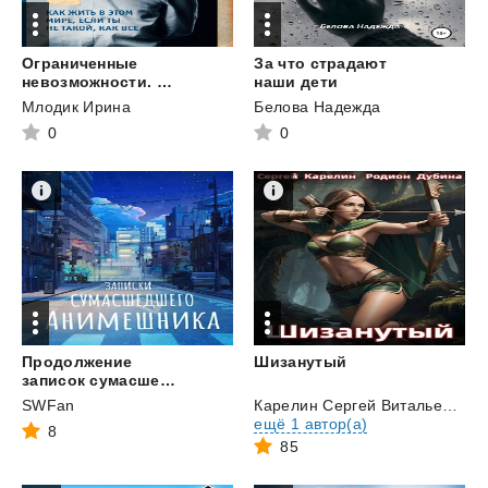
Ограниченные
За что страдают
невозможности. Как жить в этом мире, если ты не такой, как все
наши дети
Млодик Ирина
Белова Надежда
0
0
Продолжение
Шизанутый
записок сумасшедшего анимешника, который переехал в Японию, стал мастером боевых искусств и решил превратить реальную жизнь в аниме
SWFan
Карелин Сергей Витальевич
и
ещё 1 автор(а)
8
85