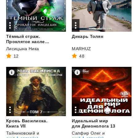
Тёмный страж.
Дикарь
Толян
Проклятое наследие
Лисицына Ника
MARHUZ
12
48
Кровь Василиска.
Идеальный мир
Книга VII
для Демонолога 13
Тайниковский
и
Сапфир Олег
и