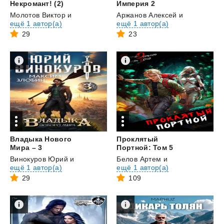
Некромант! (2)
Империя 2
Молотов Виктор
и
Аржанов Алексей
и
ещё 1 автор(а)
ещё 1 автор(а)
29
23
Владыка Нового
Проклятый
Мира – 3
Портной: Том 5
Винокуров Юрий
и
Белов Артем
и
ещё 1 автор(а)
ещё 1 автор(а)
29
109