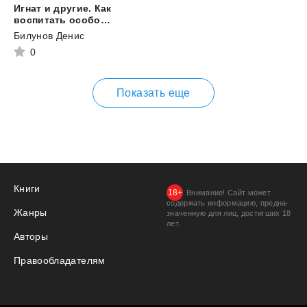
Игнат и другие. Как
воспитать особого ребенка
Билунов Денис
0
Показать еще
Книги
Внимание! Сайт может
содержать информацию, предна­
Жанры
значенную для лиц, дости­гших 18
лет.
Авторы
Правообладателям