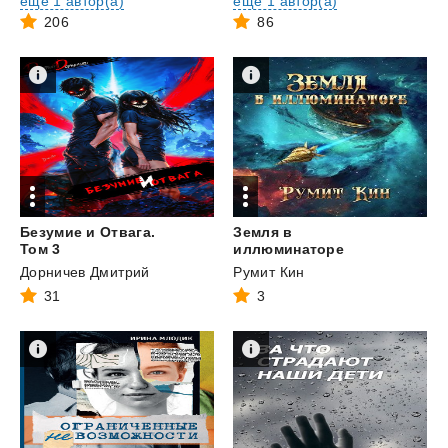
ещё 1 автор(а)
ещё 1 автор(а)
206
86
Безумие и Отвага.
Земля в
Том 3
иллюминаторе
Дорничев Дмитрий
Румит Кин
31
3