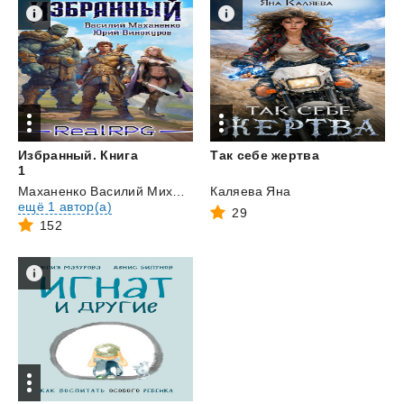
Избранный. Книга
Так
себе
жертва
1
Маханенко Василий Михайлович
Каляева Яна
и
ещё 1 автор(а)
29
152