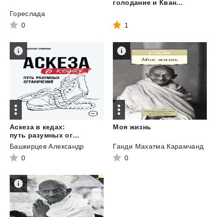
голодание и Квантовый скачок
Гореслада
0
1
Аскеза в кедах:
Моя
жизнь
путь разумных ограничений
Башкирцев Александр
Ганди Махатма Карамчанд
0
0