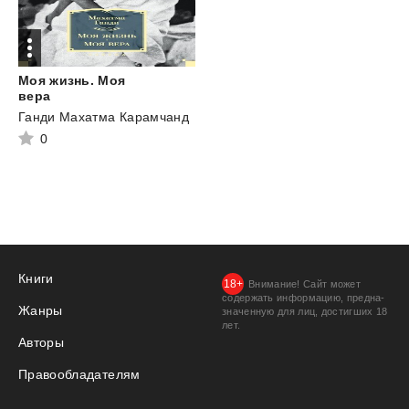
Моя жизнь. Моя
вера
Ганди Махатма Карамчанд
0
Книги
Внимание! Сайт может
содержать информацию, предна­
Жанры
значенную для лиц, дости­гших 18
лет.
Авторы
Правообладателям