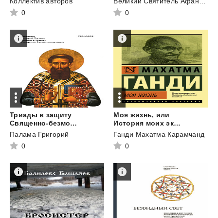
Коллектив авторов
Великий Святитель Афанасий
0
0
Триады в защиту
Моя жизнь, или
Священно-безмолвствующих
История моих экспериментов с истиной
Палама Григорий
Ганди Махатма Карамчанд
0
0