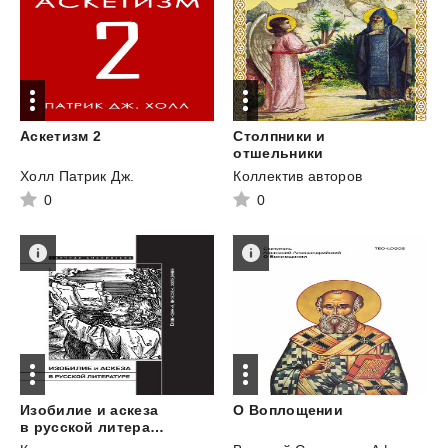
Аскетизм
2
Столпники и
отшельники
Холл Патрик Дж.
Коллектив авторов
0
0
Изобилие и аскеза
О
Воплощении
в русской литературе: Столкновения, переходы, совпадения