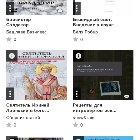
Бросистер
Безвидный свет.
Солдатор
Введение в изучение восточносирийской христианской мистической традиции
Башляев Базилевс
Бёлэ Робер
0
0
Святитель Ириней
Рецепты для
Лионский в богословской традиции Востока и Запада
интровертов-аскетов, живущих в одиночестве
Сборник статей
snow&rain
0
0