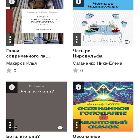
Грани
Четыре
современного пастырства: этика
Нировульфа
Макаров Илья
Саганенко Ника-Елена
0
0
Боги,
кто
они?
Осознанное