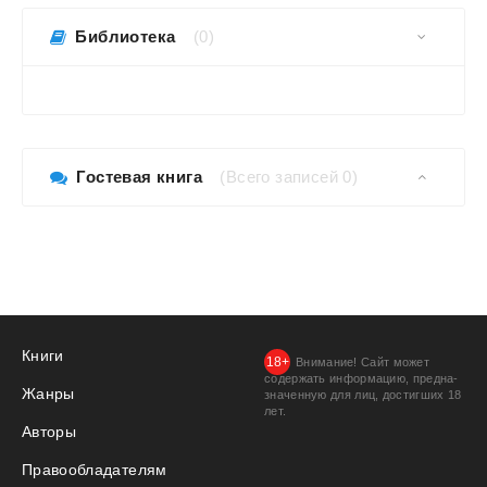
Библиотека
(0)
Гостевая книга
(Всего записей 0)
Книги
Внимание! Сайт может
содержать информацию, предна­
Жанры
значенную для лиц, дости­гших 18
лет.
Авторы
Правообладателям