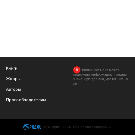
Книги
Внимание! Сайт может
содержать информацию, предна­
Жанры
значенную для лиц, дости­гших 18
лет.
Авторы
Правообладателям
РИДЛИ
© “Ридли”, 2026. Все права защищены.