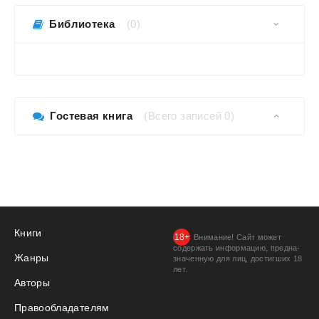
Библиотека
(0)
Гостевая книга
(Всего записей 0)
Книги
Внимание! Сайт может
содержать информацию, предна­
Жанры
значенную для лиц, дости­гших 18
лет.
Авторы
Правообладателям