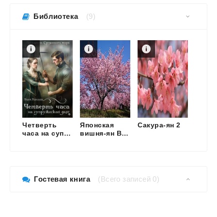
Библиотека
(9)
Четверть
Японская
Сакура-ян
2
Косп
часа на супружеский долг
вишня-ян Вторая часть
Гостевая книга
(Всего записей 0)