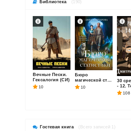
Библиотека
(190)
Вечные Пески.
Бюро
Гексалогия (СИ)
магической статистики. Трилогия
30 ср
10
10
108
Гостевая книга
(Всего записей 1)