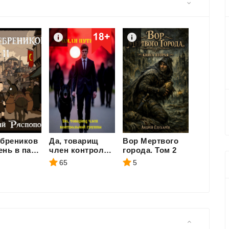
ебреников
Да, товарищ
Вор Мертвого
Совок-1
- 12. Тень в паутине
член контрольной группы.
города. Том 2
65
5
80