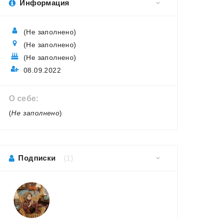
Информация
(Не заполнено)
(Не заполнено)
(Не заполнено)
08.09.2022
О себе:
(
Не заполнено
)
8
Бастард рода
Родина или
Смерть вс
Неллеров. Книга 12
Смерть
рядом
143
110
45
Подписки
(1)