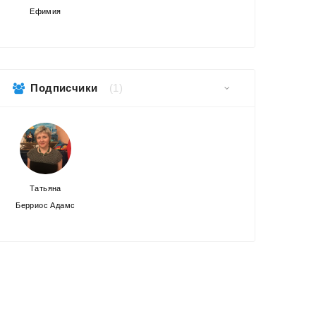
Ефимия
Подписчики
(1)
Татьяна
Берриос Адамс