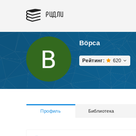
РИДЛИ
Вöрса
Рейтинг:
620
Профиль
Библиотека