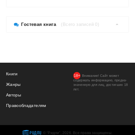
Гостевая книга
(Всего записей 0)
Книги
Внимание! Сайт может
содержать информацию, предна­
Жанры
значенную для лиц, дости­гших 18
лет.
Авторы
Правообладателям
РИДЛИ
© “Ридли”, 2026. Все права защищены.