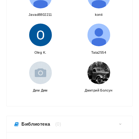
Javad8802211
konti
Oleg K.
Tata2554
Дим Дим
Дмитрий Болсун
Библиотека
(0)