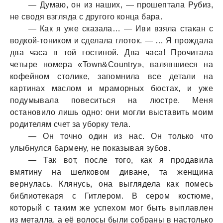
— Думаю, он из наших, — прошептала Рубиз,
не сводя взгляда с другого конца бара.
— Как я уже сказала… — Иви взяла стакан с
водкой-тоником и сделала глоток. — … Я прождала
два часа в той гостиной. Два часа! Прочитала
четыре номера «Town&Country», валявшиеся на
кофейном столике, запомнила все детали на
картинах маслом и мраморных бюстах, и уже
подумывала повеситься на люстре. Меня
остановило лишь одно: они могли выставить моим
родителям счет за уборку тела.
— Он точно один из нас. Он только что
улыбнулся бармену, не показывая зубов.
— Так вот, после того, как я продавила
вмятину на шелковом диване, та женщина
вернулась. Клянусь, она выглядела как помесь
библиотекаря с Гитлером. В сером костюме,
который с таким же успехом мог быть выплавлен
из металла, а её волосы были собраны в настолько