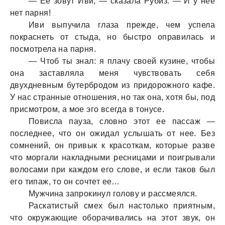
— Ее зовут Иви, — сказала Рубиз. — И у нее
нет парня!
Иви выпучила глаза прежде, чем успела
покраснеть от стыда, но быстро оправилась и
посмотрела на парня.
— Чтоб ты знал: я плачу своей кузине, чтобы
она заставляла меня чувствовать себя
двухдневным бутербродом из придорожного кафе.
У нас странные отношения, но так она, хотя бы, под
присмотром, а мое эго всегда в тонусе.
Повисла пауза, словно этот ее пассаж —
последнее, что он ожидал услышать от нее. Без
сомнений, он привык к красоткам, которые разве
что моргали накладными ресницами и поигрывали
волосами при каждом его слове, и если таков был
его типаж, то он сочтет ее…
Мужчина запрокинул голову и рассмеялся.
Раскатистый смех был настолько приятным,
что окружающие оборачивались на этот звук, он