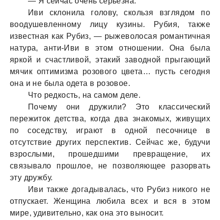
— Я сейчас очень серьезна.
Иви склонила голову, скользя взглядом по
воодушевленному лицу кузины. Рубия, также
известная как Рубиз, — рыжеволосая романтичная
натура, анти-Иви в этом отношении. Она была
яркой и счастливой, этакий заводной прыгающий
мячик оптимизма розового цвета… пусть сегодня
она и не была одета в розовое.
Что редкость, на самом деле.
Почему они дружили? Это классический
пережиток детства, когда два знакомых, живущих
по соседству, играют в одной песочнице в
отсутствие других перспектив. Сейчас же, будучи
взрослыми, прошедшими превращение, их
связывало прошлое, не позволяющее разорвать
эту дружбу.
Иви также догадывалась, что Рубиз никого не
отпускает. Женщина любила всех и вся в этом
мире, удивительно, как она это выносит.