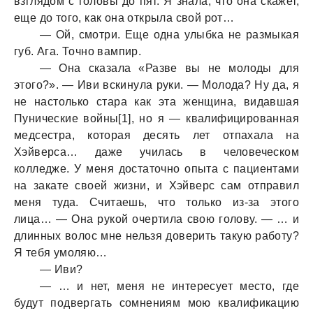
взглядом с головы до пят. Я знала, что она скажет,
еще до того, как она открыла свой рот…
— Ой, смотри. Еще одна улыбка не размыкая
губ. Ага. Точно вампир.
— Она сказала «Разве вы не молоды для
этого?». — Иви вскинула руки. — Молода? Ну да, я
не настолько стара как эта женщина, видавшая
Пунические войны[1], но я — квалифицированная
медсестра, которая десять лет отпахала на
Хэйверса… даже училась в человеческом
колледже. У меня достаточно опыта с пациентами
на закате своей жизни, и Хэйверс сам отправил
меня туда. Считаешь, что только из-за этого
лица… — Она рукой очертила свою голову. — … и
длинных волос мне нельзя доверить такую работу?
Я тебя умоляю…
— Иви?
— … и нет, меня не интересует место, где
будут подвергать сомнениям мою квалификацию