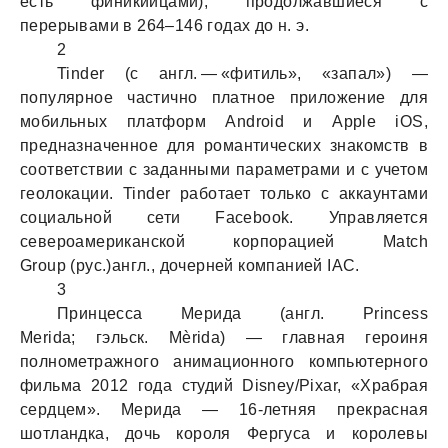
есть финикийцами), продолжавшиеся с
перерывами в 264–146 годах до н. э.
2
Tinder (с англ. — «фитиль», «запал») —
популярное частично платное приложение для
мобильных платформ Android и Apple iOS,
предназначенное для романтических знакомств в
соответствии с заданными параметрами и с учетом
геолокации. Tinder работает только с аккаунтами
социальной сети Facebook. Управляется
североамериканской корпорацией Match
Group (рус.)англ., дочерней компанией IAC.
3
Принцесса Мерида (англ. Princess
Merida; гэльск. Mèrida) — главная героиня
полнометражного анимационного компьютерного
фильма 2012 года студий Disney/Pixar, «Храбрая
сердцем». Мерида — 16-летняя прекрасная
шотландка, дочь короля Фергуса и королевы