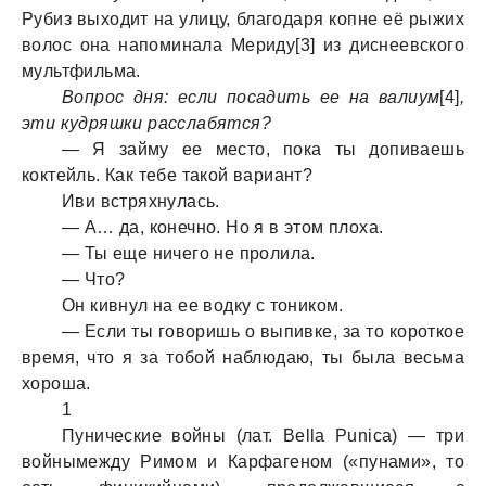
Рубиз выходит на улицу, благодаря копне её рыжих
волос она напоминала Мериду[3] из диснеевского
мультфильма.
Вопрос дня: если посадить ее на валиум
[4]
,
эти кудряшки расслабятся?
— Я займу ее место, пока ты допиваешь
коктейль. Как тебе такой вариант?
Иви встряхнулась.
— А… да, конечно. Но я в этом плоха.
— Ты еще ничего не пролила.
— Что?
Он кивнул на ее водку с тоником.
— Если ты говоришь о выпивке, за то короткое
время, что я за тобой наблюдаю, ты была весьма
хороша.
1
Пунические войны (лат. Bella Punica) — три
войнымежду Римом и Карфагеном («пунами», то