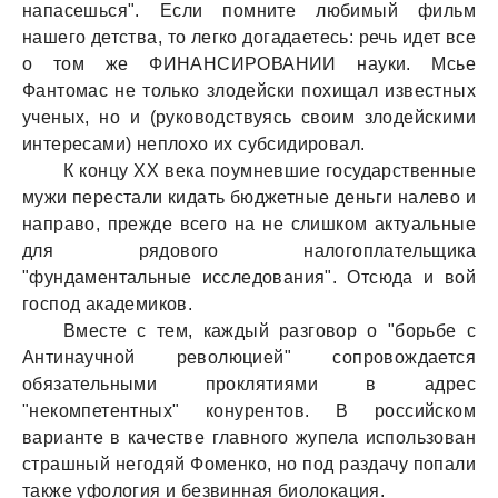
напасешься". Если помните любимый фильм
нашего детства, то легко догадаетесь: речь идет все
о том же ФИНАНСИРОВАНИИ науки. Мсье
Фантомас не только злодейски похищал известных
ученых, но и (руководствуясь своим злодейскими
интересами) неплохо их субсидировал.
К концу ХХ века поумневшие государственные
мужи перестали кидать бюджетные деньги налево и
направо, прежде всего на не слишком актуальные
для рядового налогоплательщика
"фундаментальные исследования". Отсюда и вой
господ академиков.
Вместе с тем, каждый разговор о "борьбе с
Антинаучной революцией" сопровождается
обязательными проклятиями в адрес
"некомпетентных" конурентов. В российском
варианте в качестве главного жупела использован
страшный негодяй Фоменко, но под раздачу попали
также уфология и безвинная биолокация.