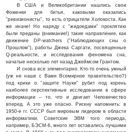
В США и Великобритании нашлись свои
Фоменки для битья, каковыми оказались
"ревизионисты", то есть отрицатели Холокоста. Как
же иначе! Но наряду с "жидоедами" проклятию
были преданы (внимание!) такие направление, как
движение DP-watchers ("Наблюдающих сны о
Прошлом"), работы Джека Саргати, посвященные
Q-реальности, и исследования феномена сна,
начатые несколько лет назад Джеймсом Грантом.
И снова все элементарно. Кто-то очень умный
(уж не наше с Вами Всемирное правительство?)
под крики о "защите Науки" рубит под корень
наиболее перспективные исследовании в сфере
информации – то, что и двигает Человечество
вперед. А это уже опасно. Рискну напомнить: в
1950-е гг. СССР был мировым лидером в области
информатики. Советские ЭВМ того периода,
например, БЭСМ-6, много лет оставались лучшими