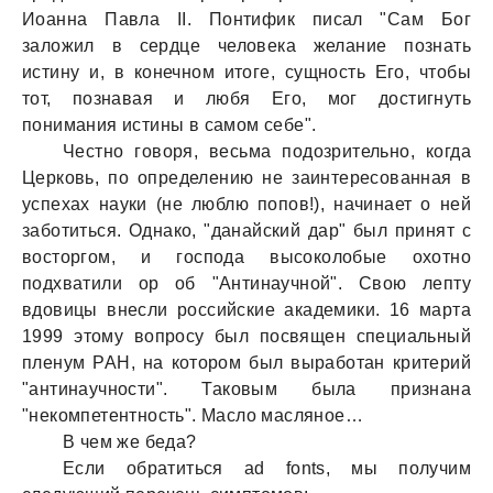
Иоанна Павла II. Понтифик писал "Сам Бог
заложил в сердце человека желание познать
истину и, в конечном итоге, сущность Его, чтобы
тот, познавая и любя Его, мог достигнуть
понимания истины в самом себе".
Честно говоря, весьма подозрительно, когда
Церковь, по определению не заинтересованная в
успехах науки (не люблю попов!), начинает о ней
заботиться. Однако, "данайский дар" был принят с
восторгом, и господа высоколобые охотно
подхватили ор об "Антинаучной". Свою лепту
вдовицы внесли российские академики. 16 марта
1999 этому вопросу был посвящен специальный
пленум РАН, на котором был выработан критерий
"антинаучности". Таковым была признана
"некомпетентность". Масло масляное…
В чем же беда?
Если обратиться ad fonts, мы получим