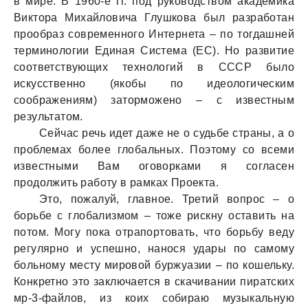
в мире. В 1960-е гг. под руководством академика
Виктора Михайловича Глушкова был разработан
прообраз современного Интернета – по тогдашней
терминологии Единая Система (ЕС). Но развитие
соответствующих технологий в СССР было
искусственно (якобы по идеологическим
соображениям) заторможено – с известным
результатом.
Сейчас речь идет даже не о судьбе страны, а о
проблемах более глобальных. Поэтому со всеми
известными Вам оговорками я согласен
продолжить работу в рамках Проекта.
Это, пожалуй, главное. Третий вопрос – о
борьбе с глобализмом – тоже рискну оставить на
потом. Могу пока отрапортовать, что борьбу веду
регулярно и успешно, нанося удары по самому
больному месту мировой буржуазии – по кошельку.
Конкретно это заключается в скачивании пиратских
мр-3-файлов, из коих собираю музыкальную