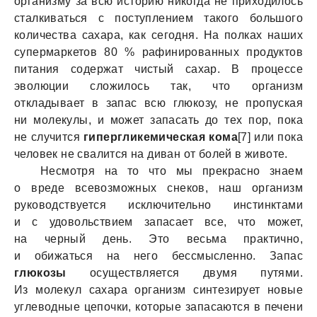
организму за всю историю никогда не приходилось
сталкиваться с поступлением такого большого
количества сахара, как сегодня. На полках наших
супермаркетов 80 % рафинированных продуктов
питания содержат чистый сахар. В процессе
эволюции сложилось так, что организм
откладывает в запас всю глюкозу, не пропуская
ни молекулы, и может запасать до тех пор, пока
не случится
гипергликемическая кома
[7] или пока
человек не свалится на диван от болей в животе.
Несмотря на то что мы прекрасно знаем
о вреде всевозможных снеков, наш организм
руководствуется исключительно инстинктами
и с удовольствием запасает все, что может,
на черный день. Это весьма практично,
и обижаться на него бессмысленно. Запас
глюкозы
осуществляется двумя путями.
Из молекул сахара организм синтезирует новые
углеводные цепочки, которые запасаются в печени