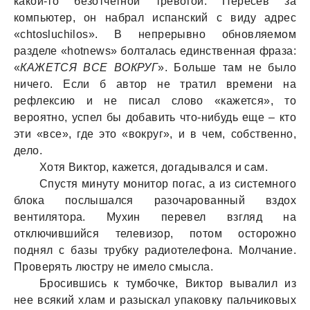
какой-то безотчетной тревогой. Пересев за
компьютер, он набрал испанский с виду адрес
«chtosluchilos». В непрерывно обновляемом
разделе «hotnews» болталась единственная фраза:
«
КАЖЕТСЯ ВСЕ ВОКРУГ
». Больше там не было
ничего. Если б автор не тратил времени на
рефлексию и не писал слово «кажется», то
вероятно, успел бы добавить что-нибудь еще – кто
эти «все», где это «вокруг», и в чем, собственно,
дело.
Хотя Виктор, кажется, догадывался и сам.
Спустя минуту монитор погас, а из системного
блока послышался разочарованный вздох
вентилятора. Мухин перевел взгляд на
отключившийся телевизор, потом осторожно
поднял с базы трубку радиотелефона. Молчание.
Проверять люстру не имело смысла.
Бросившись к тумбочке, Виктор вывалил из
нее всякий хлам и разыскал упаковку пальчиковых