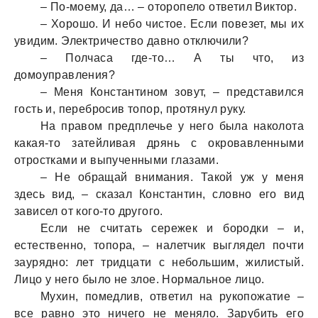
– По-моему, да… – оторопело ответил Виктор.
– Хорошо. И небо чистое. Если повезет, мы их
увидим. Электричество давно отключили?
– Полчаса где-то… А ты что, из
домоуправления?
– Меня Константином зовут, – представился
гость и, перебросив топор, протянул руку.
На правом предплечье у него была наколота
какая-то затейливая дрянь с окровавленными
отростками и выпученными глазами.
– Не обращай внимания. Такой уж у меня
здесь вид, – сказал Константин, словно его вид
зависел от кого-то другого.
Если не считать сережек и бородки – и,
естественно, топора, – налетчик выглядел почти
заурядно: лет тридцати с небольшим, жилистый.
Лицо у него было не злое. Нормальное лицо.
Мухин, помедлив, ответил на рукопожатие –
все равно это ничего не меняло. Зарубить его