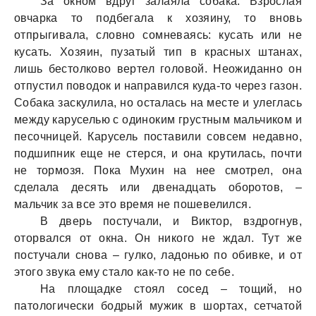
За окном вдруг залаяла собака. Взрослая
овчарка то подбегала к хозяину, то вновь
отпрыгивала, словно сомневаясь: кусать или не
кусать. Хозяин, пузатый тип в красных штанах,
лишь бестолково вертел головой. Неожиданно он
отпустил поводок и направился куда-то через газон.
Собака заскулила, но осталась на месте и улеглась
между каруселью с одиноким грустным мальчиком и
песочницей. Карусель поставили совсем недавно,
подшипник еще не стерся, и она крутилась, почти
не тормозя. Пока Мухин на нее смотрел, она
сделала десять или двенадцать оборотов, –
мальчик за все это время не пошевелился.
В дверь постучали, и Виктор, вздрогнув,
оторвался от окна. Он никого не ждал. Тут же
постучали снова – гулко, ладонью по обивке, и от
этого звука ему стало как-то не по себе.
На площадке стоял сосед – тощий, но
патологически бодрый мужик в шортах, сетчатой