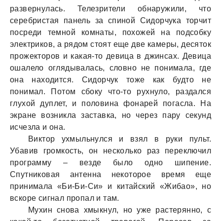
развернулась. Телезрители обнаружили, что
серебристая панель за спиной Сидорчука торчит
посреди темной комнаты, похожей на подсобку
электриков, а рядом стоят еще две камеры, десяток
прожекторов и какая-то девица в джинсах. Девица
ошалело оглядывалась, словно не понимала, где
она находится. Сидорчук тоже как будто не
понимал. Потом сбоку что-то рухнуло, раздался
глухой дуплет, и половина фонарей погасла. На
экране возникла заставка, но через пару секунд
исчезла и она.
Виктор ухмыльнулся и взял в руки пульт.
Убавив громкость, он несколько раз переключил
программу – везде было одно шипение.
Спутниковая антенна некоторое время еще
принимала «Би-Би-Си» и китайский «Жибао», но
вскоре сигнал пропал и там.
Мухин снова хмыкнул, но уже растерянно, с