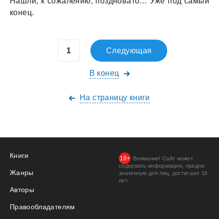
Нашли, к сожалению, поздновато… Уже под самый
конец.
Следующая
В конец
На страницу книги
Книги
Внимание! Сайт может
содержать информацию, предна­
Жанры
значенную для лиц, дости­гших 18
лет.
Авторы
Правообладателям