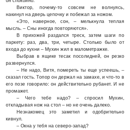
он спокойно.
Виктор, почему-то совсем не волнуясь,
накинул на дверь цепочку и побежал за ножом.
«Это, наверное, сон, – мелькнула теплая
мысль. – Сны иногда повторяются».
В прихожей раздался треск, затем шаги по
паркету: раз, два, три, четыре. Столько было от
входа до кухни – Мухин жил в малометражке.
Выбрав в ящике тесак посолидней, он резко
развернулся.
– Не надо, Витя, помереть ты еще успеешь, –
сказал гость. Топор он держал на замахе, и что-то в
его позе говорило: он действительно рубанет. И не
промажет.
– Чего тебе надо? – спросил Мухин,
откладывая нож на стол – но не очень далеко.
Незнакомец это заметил и одобрительно
кивнул.
– Окна у тебя на северо-запад?