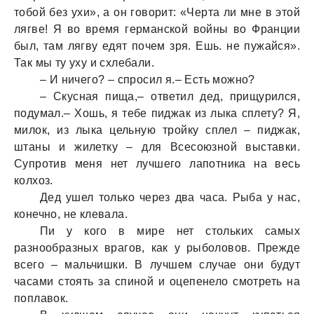
тобой без ухи», а он говорит: «Черта ли мне в этой
лягве! Я во время германской войны во Франции
был, там лягву едят почем зря. Ешь. не пужайся».
Так мы ту уху и схлебали.
– И ничего? – спросил я.– Есть можно?
– Скусная пища,– ответил дед, прищурился,
подумал.– Хошь, я тебе пиджак из лыка сплету? Я,
милок, из лыка цельную тройку сплел – пиджак,
штаны и жилетку – для Всесоюзной выставки.
Супротив меня нет лучшего лапотника на весь
колхоз.
Дед ушел только через два часа. Рыба у нас,
конечно, не клевала.
Пи у кого в мире нет стольких самых
разнообразных врагов, как у рыболовов. Прежде
всего – мальчишки. В лучшем случае они будут
часами стоять за спиной и оцепенело смотреть на
поплавок.