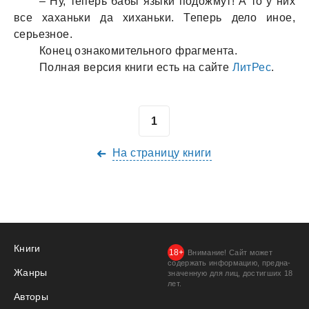
– Ну, теперь бабы языки подожмут! А то у них
все хаханьки да хиханьки. Теперь дело иное,
серьезное.
Конец ознакомительного фрагмента.
Полная версия книги есть на сайте
ЛитРес
.
На страницу книги
Книги
Внимание! Сайт может
содержать информацию, предна­
Жанры
значенную для лиц, дости­гших 18
лет.
Авторы