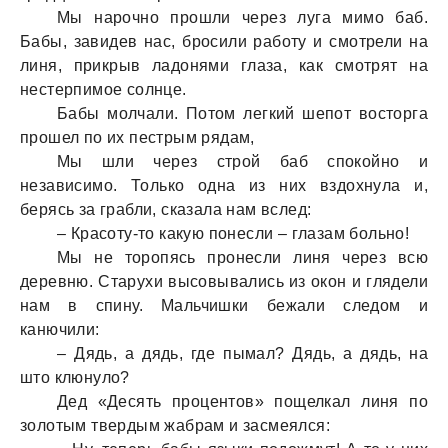
Мы нарочно прошли через луга мимо баб.
Бабы, завидев нас, бросили работу и смотрели на
линя, прикрыв ладонями глаза, как смотрят на
нестерпимое солнце.
Бабы молчали. Потом легкий шепот восторга
прошел по их пестрым рядам,
Мы шли через строй баб спокойно и
независимо. Только одна из них вздохнула и,
берясь за грабли, сказала нам вслед:
– Красоту-то какую понесли – глазам больно!
Мы не торопясь пронесли линя через всю
деревню. Старухи высовывались из окон и глядели
нам в спину. Мальчишки бежали следом и
канючили:
– Дядь, а дядь, где пымал? Дядь, а дядь, на
што клюнуло?
Дед «Десять процентов» пощелкал линя по
золотым твердым жабрам и засмеялся: