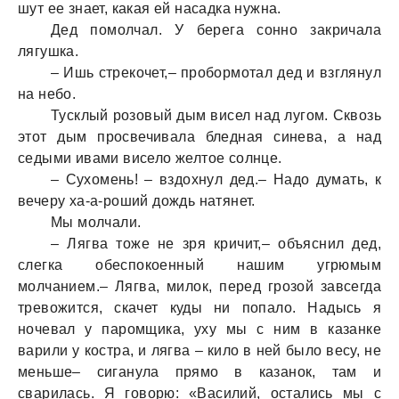
шут ее знает, какая ей насадка нужна.
Дед помолчал. У берега сонно закричала
лягушка.
– Ишь стрекочет,– пробормотал дед и взглянул
на небо.
Тусклый розовый дым висел над лугом. Сквозь
этот дым просвечивала бледная синева, а над
седыми ивами висело желтое солнце.
– Сухомень! – вздохнул дед.– Надо думать, к
вечеру ха-а-роший дождь натянет.
Мы молчали.
– Лягва тоже не зря кричит,– объяснил дед,
слегка обеспокоенный нашим угрюмым
молчанием.– Лягва, милок, перед грозой завсегда
тревожится, скачет куды ни попало. Надысь я
ночевал у паромщика, уху мы с ним в казанке
варили у костра, и лягва – кило в ней было весу, не
меньше– сиганула прямо в казанок, там и
сварилась. Я говорю: «Василий, остались мы с