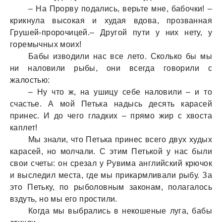
– На Прорву подались, верьте мне, бабочки! –
крикнула высокая и худая вдова, прозванная
Грушей-пророчицей.– Другой пути у них нету, у
горемычных моих!
Бабы изводили нас все лето. Сколько бы мы
ни наловили рыбы, они всегда говорили с
жалостью:
– Ну что ж, на ушицу себе наловили – и то
счастье. А мой Петька надысь десять карасей
принес. И до чего гладких – прямо жир с хвоста
каплет!
Мы знали, что Петька принес всего двух худых
карасей, но молчали. С этим Петькой у нас были
свои счеты: он срезал у Рувима английский крючок
и выследил места, где мы прикармливали рыбу. За
это Петьку, по рыболовным законам, полагалось
вздуть, но мы его простили.
Когда мы выбрались в некошеные луга, бабы