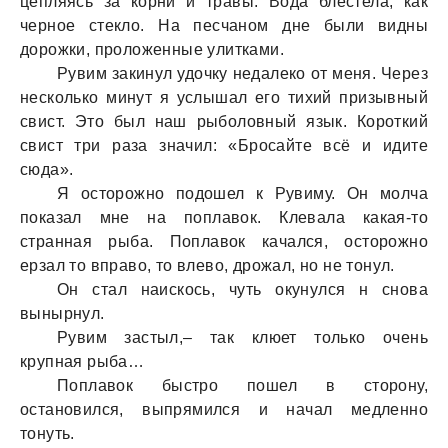
цепляясь за корни и травы. Вода блестела, как
черное стекло. На песчаном дне были видны
дорожки, проложенные улитками.
Рувим закинул удочку недалеко от меня. Через
несколько минут я услышал его тихий призывный
свист. Это был наш рыболовный язык. Короткий
свист три раза значил: «Бросайте всё и идите
сюда».
Я осторожно подошел к Рувиму. Он молча
показал мне на поплавок. Клевала какая-то
странная рыба. Поплавок качался, осторожно
ерзал то вправо, то влево, дрожал, но не тонул.
Он стал наискось, чуть окунулся н снова
вынырнул.
Рувим застыл,– так клюет только очень
крупная рыба…
Поплавок быстро пошел в сторону,
остановился, выпрямился и начал медленно
тонуть.