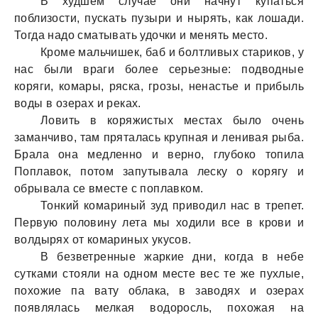
В худшем случае они начнут купаться
поблизости, пускать пузыри и нырять, как лошади.
Тогда надо сматывать удочки и менять место.
Кроме мальчишек, баб и болтливых стариков, у
нас были враги более серьезные: подводные
коряги, комары, ряска, грозы, ненастье и прибыль
воды в озерах и реках.
Ловить в коряжистых местах было очень
заманчиво, там пряталась крупная и ленивая рыба.
Брала она медленно и верно, глубоко топила
Поплавок, потом запутывала леску о корягу и
обрывала се вместе с поплавком.
Тонкий комариный зуд приводил нас в трепет.
Первую половину лета мы ходили все в крови и
волдырях от комариных укусов.
В безветренные жаркие дни, когда в небе
сутками стояли на одном месте вес те же пухлые,
похожие па вату облака, в заводях и озерах
появлялась мелкая водоросль, похожая на