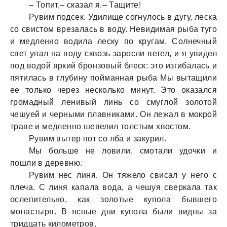
– Топит,– сказал я.– Тащите!
Рувим подсек. Удилище согнулось в дугу, леска
со свистом врезалась в воду. Невидимая рыба туго
и медленно водила леску по кругам. Солнечный
свет упал на воду сквозь заросли ветел, и я увидел
под водой яркий бронзовый блеск: это изгибалась и
пятилась в глубину пойманная рыба Мы вытащили
ее только через несколько минут. Это оказался
громадный ленивый линь со смуглой золотой
чешуей и черными плавниками. Он лежал в мокрой
траве и медленно шевелил толстым хвостом.
Рувим вытер пот со лба и закурил.
Мы больше не ловили, смотали удочки и
пошли в деревню.
Рувим нес линя. Он тяжело свисал у него с
плеча. С линя капала вода, а чешуя сверкала так
ослепительно, как золотые купола бывшего
монастыря. В ясные дни купола были видны за
тридцать километров.