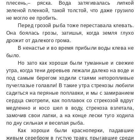
плесень,– ряска. Вода затягивалась липкой
зеленой пленкой, такой толстой, что даже грузило
не могло ее пробить.
Перед грозой рыба тоже переставала клевать.
Она боялась грозы, затишья, когда земля глухо
дрожит от далекого грома.
В ненастье и во время прибыли воды клева не
было.
Но зато как хороши были туманные и свежие
утра, когда тени деревьев лежали далеко на воде и
под самым берегом ходили стаями неторопливые
пучеглазые голавли! В такие утра стрекозы любили
садиться на перяные поплавки, и мы с замиранием
сердца смотрели, как поплавок со стрекозой вдруг
медленно и косо шел в воду, стрекоза взлетала,
замочив свои лапки, а на конце лески туго ходила
по дну сильная и веселая рыба.
Как хороши были красноперки, падавшие
живым серебром в густую траву, прыгавшие среди