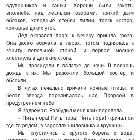
одуванчиков и кашки! Хороши были закаты
вполнеба над лесными озерами, тонкий дым
облаков, холодные стебли лилии, треск костра,
кряканье диких уток.
Дед оказался прав: к вечеру пришла гроза.
Она долго ворчала в лесах, потом поднялась к
зениту пепельной стеной, и первая молния
хлестнула в далекие стога.
Мы просидели в палатке до ночи. В полночь
дождь стих. Мы разожгли большой костер и
обсохли.
В лугах печально кричали ночные птицы, и
белая звезда переливалась над Прорвой в
предутреннем небе.
Я задремал. Разбудил меня крик перепела.
– Пить пора! Пить пора! Пить пора! -кричал он
где-то рядом, в зарослях шиповника и крушины.
Мы спустились с крутого берега к воде,