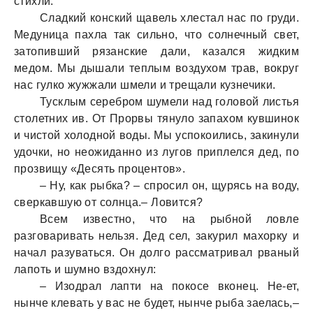
стихли.
Сладкий конский щавель хлестал нас по груди.
Медуница пахла так сильно, что солнечный свет,
затопивший рязанские дали, казался жидким
медом. Мы дышали теплым воздухом трав, вокруг
нас гулко жужжали шмели и трещали кузнечики.
Тусклым серебром шумели над головой листья
столетних ив. От Прорвы тянуло запахом кувшинок
и чистой холодной воды. Мы успокоились, закинули
удочки, но неожиданно из лугов приплелся дед, по
прозвищу «Десять процентов».
– Ну, как рыбка? – спросил он, щурясь на воду,
сверкавшую от солнца.– Ловится?
Всем известно, что на рыбной ловле
разговаривать нельзя. Дед сел, закурил махорку и
начал разуваться. Он долго рассматривал рваный
лапоть и шумно вздохнул:
– Изодрал лапти на покосе вконец. Не-ет,
нынче клевать у вас не будет, нынче рыба заелась,–