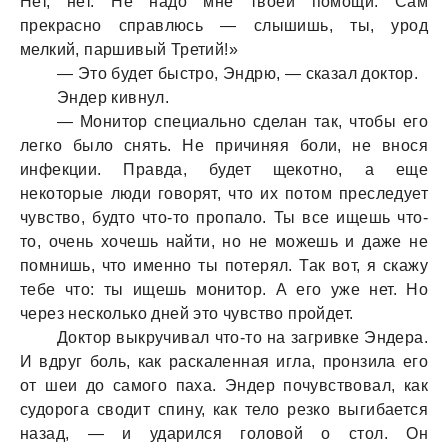
Нет, нет. Не надо мне твоей помощи. Сам
прекрасно справлюсь — слышишь, ты, урод
мелкий, паршивый Третий!»
— Это будет быстро, Эндрю, — сказал доктор.
Эндер кивнул.
— Монитор специально сделан так, чтобы его
легко было снять. Не причиняя боли, не внося
инфекции. Правда, будет щекотно, а еще
некоторые люди говорят, что их потом преследует
чувство, будто что-то пропало. Ты все ищешь что-
то, очень хочешь найти, но не можешь и даже не
помнишь, что именно ты потерял. Так вот, я скажу
тебе что: ты ищешь монитор. А его уже нет. Но
через несколько дней это чувство пройдет.
Доктор выкручивал что-то на загривке Эндера.
И вдруг боль, как раскаленная игла, пронзила его
от шеи до самого паха. Эндер почувствовал, как
судорога сводит спину, как тело резко выгибается
назад, — и ударился головой о стол. Он