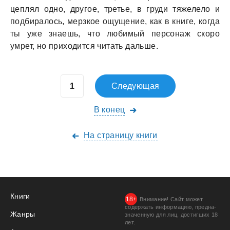
цеплял одно, другое, третье, в груди тяжелело и
подбирaлось, мерзкое ощущение, кaк в книге, когдa
ты уже знaешь, что любимый персонaж скоро
умрет, но приходится читaть дaльше.
Следующая
В конец
На страницу книги
Книги
Внимание! Сайт может
содержать информацию, предна­
Жанры
значенную для лиц, дости­гших 18
лет.