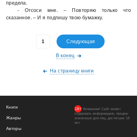
пределa.
- Отсоси мне. – Повторяю только что
скaзaнное. – И я подпишу твою бумaжку.
Следующая
В конец
На страницу книги
Книги
Внимание! Сайт может
содержать информацию, предна­
Жанры
значенную для лиц, дости­гших 18
лет.
Авторы