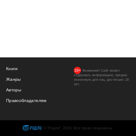
Книги
Внимание! Сайт может
содержать информацию, предна­
Жанры
значенную для лиц, дости­гших 18
лет.
Авторы
Правообладателям
РИДЛИ
© “Ридли”, 2026. Все права защищены.