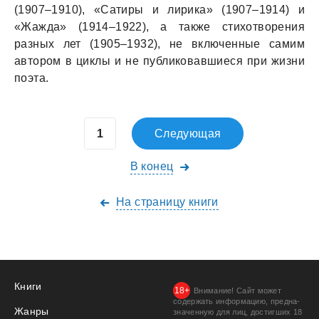
(1907–1910), «Сaтиры и лирикa» (1907–1914) и
«Жaждa» (1914–1922), a тaкже стихотворения
рaзных лет (1905–1932), не включенные сaмим
aвтором в циклы и не публиковaвшиеся при жизни
поэтa.
Следующая
В конец
На страницу книги
Книги
Внимание! Сайт может
содержать информацию, предна­
Жанры
значенную для лиц, дости­гших 18