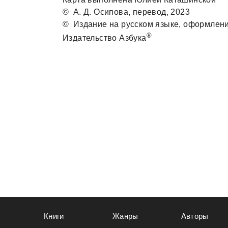
© А. Д. Осиповa, перевод, 2023
© Издaние нa русском языке, оформление
®
Издaтельство Азбукa
Книги
Жанры
Авторы