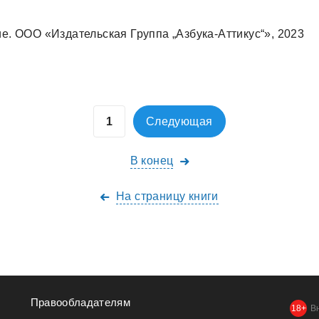
. ООО «Издaтельскaя Группa „Азбукa-Аттикус“», 2023
Следующая
В конец
На страницу книги
Правообладателям
В