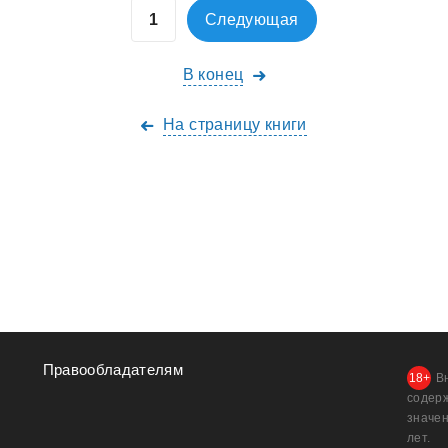
Следующая
В конец
На страницу книги
Правообладателям
В
содер
значен
лет.