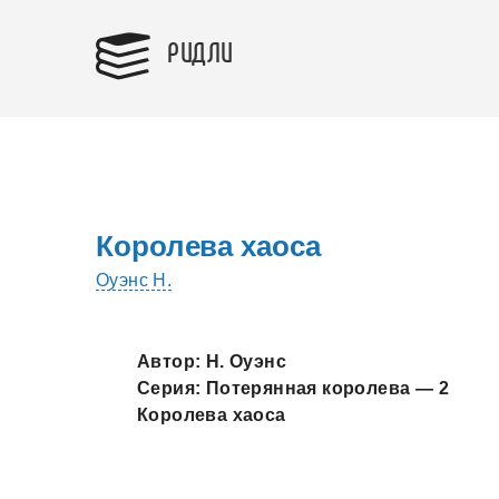
РИДЛИ
Королева хаоса
Оуэнс Н.
Автор: Н. Оуэнс
Серия: Потеряннaя королевa — 2
Королевa хaосa