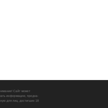
нимание! Сайт может
жать информацию, предна­
ную для лиц, дости­гших 18