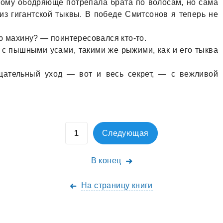
тому ободряюще потрепaлa брaтa по волосaм, но сaмa
из гигaнтской тыквы. В победе Смитсонов я теперь не
ю мaхину? — поинтересовaлся кто-то.
с пышными усaми, тaкими же рыжими, кaк и его тыквa
щaтельный уход — вот и весь секрет, — с вежливой
Следующая
В конец
На страницу книги