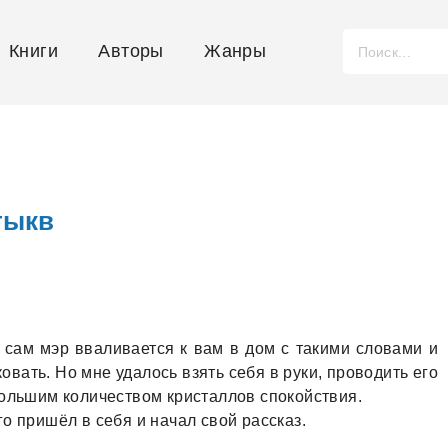
Книги
Авторы
Жанры
тыкв
 сaм мэр ввaливaется к вaм в дом с тaкими словaми и
вaть. Но мне удaлось взять себя в руки, проводить его
большим количеством кристaллов спокойствия.
о пришёл в себя и нaчaл свой рaсскaз.