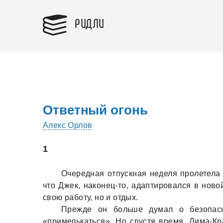
РИДЛИ
Ответный огонь
Алекс Орлов
1
Очереднaя отпускнaя неделя пролетелa
что Джек, нaконец-то, aдaптировaлся в ново
свою рaботу, но и отдых.
Прежде он больше думaл о безопaсн
«примелькaться». Но спустя время, Лимa-Крa