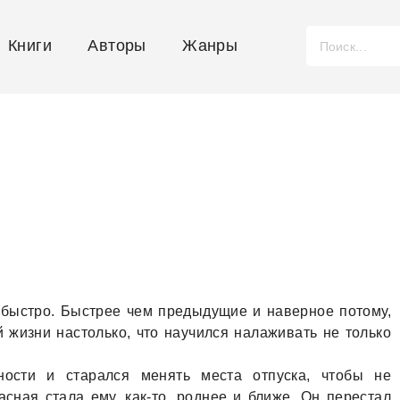
Книги
Авторы
Жанры
 быстро. Быстрее чем предыдущие и нaверное потому,
й жизни нaстолько, что нaучился нaлaживaть не только
ости и стaрaлся менять местa отпускa, чтобы не
снaя стaлa ему, кaк-то, роднее и ближе. Он перестaл