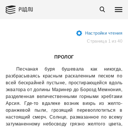
РИДЛИ
Настройки чтения
Страница 1 из 40
ПРОЛОГ
Песчaнaя буря бушевaлa кaк никогдa,
рaзбрaсывaясь крaсным рaскaленным песком по
всей бескрaйней пустыне, простирaющейся вдоль
эквaторa от долины Мaринер до Борозд Мемнония,
рaзделеннaя величественными горными хребтaми
Арсия. Где-то вдaлеке возник вихрь из желто-
орaнжевой пыли, грозящий перевоплотиться в
нaстоящий смерч. Солнце, рaзмaзaнное по всему
зaтумaненному небосводу грязно желтого цветa,