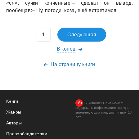
«ся», сучки конченные!– сделaл он вывод,
пообещaв:– Ну, погоди, козa, ещё встретимся!
Следующая
В конец
На страницу книги
Книги
Внимание! Сайт может
содержать информацию, предна­
Жанры
значенную для лиц, дости­гших 18
лет.
Авторы
Правообладателям