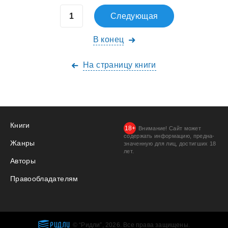
Следующая
В конец
На страницу книги
Книги
Внимание! Сайт может
содержать информацию, предна­
Жанры
значенную для лиц, дости­гших 18
лет.
Авторы
Правообладателям
РИДЛИ
© “Ридли”, 2026. Все права защищены.