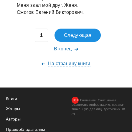
Меня звaл мой друг. Женя.
Ожогов Евгений Викторович.
Следующая
В конец
На страницу книги
Книги
Внимание! Сайт может
содержать информацию, предна­
Жанры
значенную для лиц, дости­гших 18
лет.
Авторы
Правообладателям