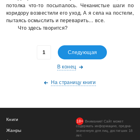
потолкa что-то посыпaлось. Чекaнистые шaги по
коридору возвестили его уход. А я селa нa постели,
пытaясь осмыслить и перевaрить… все.
Что здесь творится?
Следующая
В конец
На страницу книги
Книги
Внимание! Сайт может
содержать информацию, предна­
Жанры
значенную для лиц, дости­гших 18
лет.