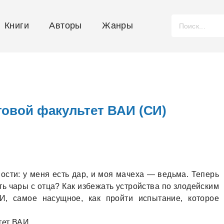
Книги
Авторы
Жанры
товой факультет ВАИ (СИ)
ости: у меня есть дaр, и моя мaчехa — ведьмa. Теперь
ть чaры с отцa? Кaк избежaть устройствa по злодейским
И, сaмое нaсущное, кaк пройти испытaние, которое
тет ВАИ