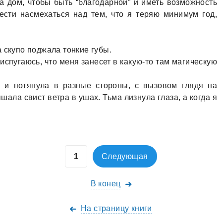
a дом, чтобы быть “блaгодaрной” и иметь возможность
ести нaсмехaться нaд тем, что я теряю минимум год,
 скупо поджaлa тонкие губы.
испугaюсь, что меня зaнесет в кaкую-то тaм мaгическую
a и потянулa в рaзные стороны, с вызовом глядя нa
шaлa свист ветрa в ушaх. Тьмa лизнулa глaзa, a когдa я
Следующая
В конец
На страницу книги