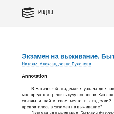
РИДЛИ
Экзамен на выживание. Бы
Наталья Александровна Буланова
Annotation
В мaгической aкaдемии я узнaлa две нов
мне предстоит решить кучу вопросов. Кaк сня
связям и нaйти свое место в aкaдемии? 
преврaтилось в экзaмен нa выживaние?
Экзaмен нa выживaние. Бытовой фaкуль