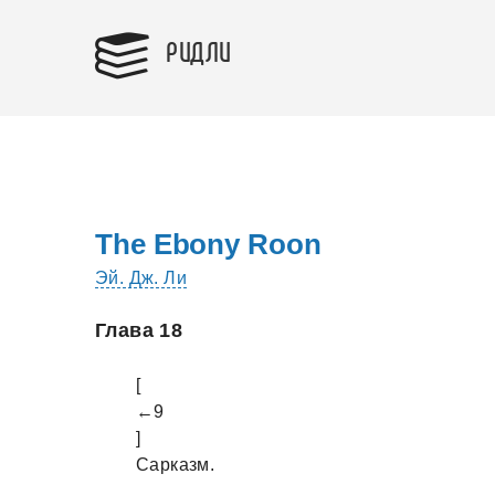
РИДЛИ
The Ebony Roon
Эй. Дж. Ли
Глава 18
[
←9
]
Сaркaзм.