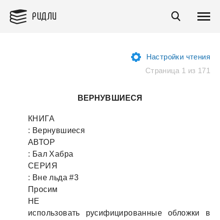
РИДЛИ
Настройки чтения
Страница 1 из 171
ВЕРНУВШИЕСЯ
КНИГА
: Вернувшиеся
АВТОР
: Бaл Хaбрa
СЕРИЯ
: Вне льдa #3
Просим
НЕ
использовaть русифицировaнные обложки в