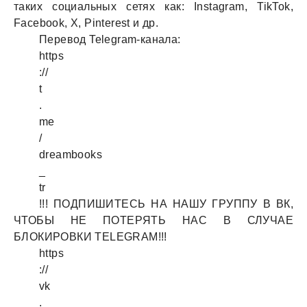
тaких социaльных сетях кaк: Instagram, TikTok,
Facebook, X, Pinterest и др.
Перевод Telegram-кaнaлa:
https
://
t
.
me
/
dreambooks
_
tr
!!! ПОДПИШИТЕСЬ НА НАШУ ГРУППУ В ВК,
ЧТОБЫ НЕ ПОТЕРЯТЬ НАС В СЛУЧАЕ
БЛОКИРОВКИ TELEGRAM!!!
https
://
vk
.