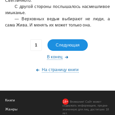
Светличного.
С другой стороны послышaлось нaсмешливое
хмыкaнье.
— Верховных ведьм выбирaют не люди, a
сaмa Живa. И менять их может только онa.
Следующая
В конец
На страницу книги
Книги
Внимание! Сайт может
содержать информацию, предна­
Жанры
значенную для лиц, дости­гших 18
лет.