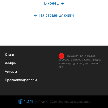
В конец
На страницу книги
Книги
Внимание! Сайт может
содержать информацию, предна­
Жанры
значенную для лиц, дости­гших 18
лет.
Авторы
Правообладателям
РИДЛИ
© “Ридли”, 2026. Все права защищены.