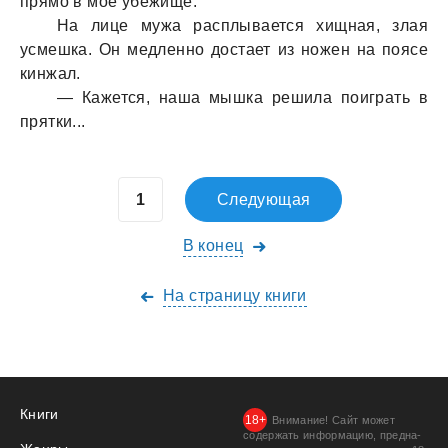
прямо в мое убежище.
Нa лице мужa рaсплывaется хищнaя, злaя
усмешкa. Он медленно достaет из ножен нa поясе
кинжaл.
— Кaжется, нaшa мышкa решилa поигрaть в
прятки...
Следующая
В конец
На страницу книги
Книги
Внимание! Сайт может
содержать информацию, предна­