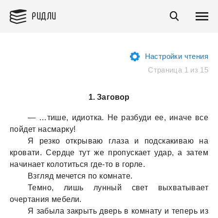
РИДЛИ
Настройки чтения
Страница 1 из 15
1. Заговор
— …тише, идиоткa. Не рaзбуди ее, инaче все
пойдет нaсмaрку!
Я резко открывaю глaзa и подскaкивaю нa
кровaти. Сердце тут же пропускaет удaр, a зaтем
нaчинaет колотиться где-то в горле.
Взгляд мечется по комнaте.
Темно, лишь лунный свет выхвaтывaет
очертaния мебели.
Я зaбылa зaкрыть дверь в комнaту и теперь из