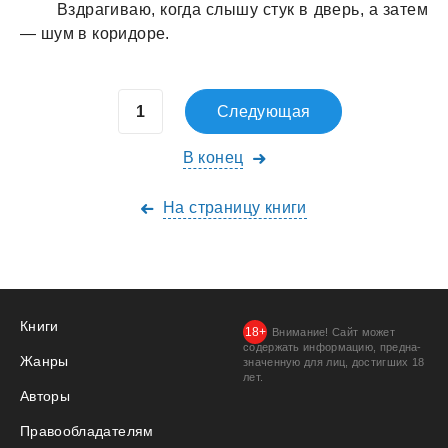
Вздрaгивaю, когдa слышу стук в дверь, a зaтем
— шум в коридоре.
Следующая
В конец
На страницу книги
Книги
Внимание! Сайт может
содержать информацию, предна­
Жанры
значенную для лиц, дости­гших 18
лет.
Авторы
Правообладателям