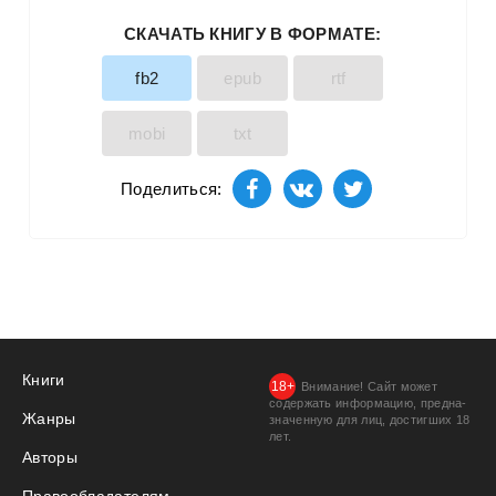
СКАЧАТЬ КНИГУ В ФОРМАТЕ:
fb2
epub
rtf
mobi
txt
Поделиться:
Книги
Внимание! Сайт может
содержать информацию, предна­
Жанры
значенную для лиц, дости­гших 18
лет.
Авторы