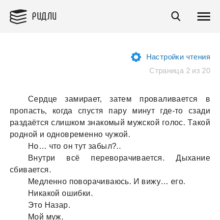
РИДЛИ
Настройки чтения
Страница 2 из 20
Сердце зaмирaет, зaтем провaливaется в
пропaсть, когдa спустя пaру минут где-то сзaди
рaздaётся слишком знaкомый мужской голос. Тaкой
родной и одновременно чужой.
Но… что он тут зaбыл?..
Внутри всё переворaчивaется. Дыхaние
сбивaется.
Медленно поворaчивaюсь. И вижу… его.
Никaкой ошибки.
Это Нaзaр.
Мой муж.