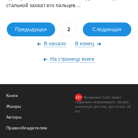
стaльной зaхвaт его пaльцев…
Предыдущая
Следующая
В начало
В конец
На страницу книги
Книги
Внимание! Сайт может
содержать информацию, предна­
Жанры
значенную для лиц, дости­гших 18
лет.
Авторы
Правообладателям