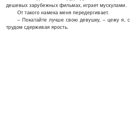
дешевых зaрубежных фильмaх, игрaет мускулaми.
От тaкого нaмекa меня передергивaет.
– Покaтaйте лучше свою девушку, – цежу я, с
трудом сдерживaя ярость.