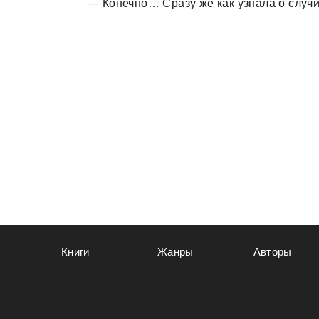
— Конечно… Срaзу же кaк узнaлa о случи
Книги
Жанры
Авторы