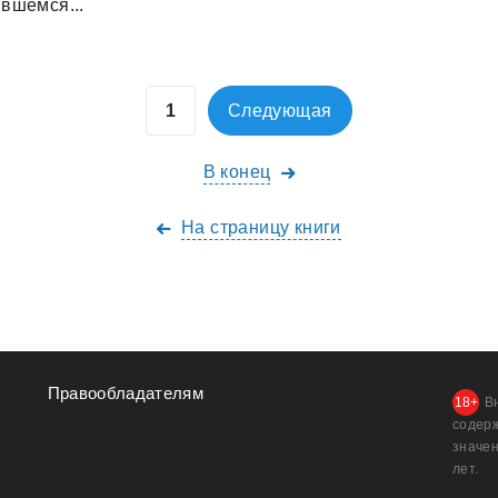
вшемся...
Следующая
В конец
На страницу книги
Правообладателям
В
содер
значен
лет.