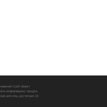
нимание! Сайт может
жать информацию, предна­
ную для лиц, дости­гших 18