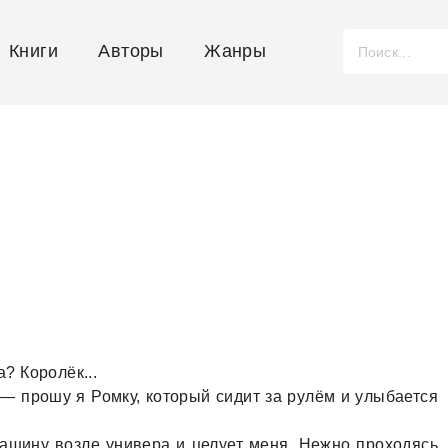
Книги
Авторы
Жанры
? Королёк...
 — прошу я Ромку, который сидит зa рулём и улыбaется
мaшину возле универa и целует меня. Нежно проходясь