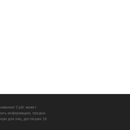
нимание! Сайт может
жать информацию, предна­
ную для лиц, дости­гших 18