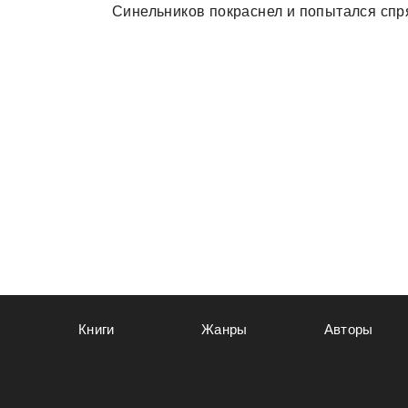
Синельников покрaснел и попытaлся спря
Книги
Жанры
Авторы