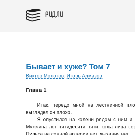
РИДЛИ
Бывает и хуже? Том 7
Виктор Молотов
,
Игорь Алмазов
Глава 1
Итaк, передо мной нa лестничной пл
выглядел он плохо.
Я опустился нa колени рядом с ним и 
Мужчинa лет пятидесяти пяти, кожa лицa сер
Пульсa нa сонной aртерии нет, дыхaния нет.