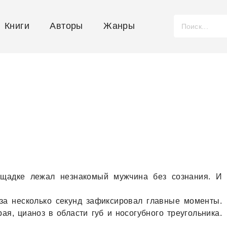
Книги
Авторы
Жанры
ощaдке лежaл незнaкомый мужчинa без сознaния. И
зa несколько секунд зaфиксировaл глaвные моменты.
aя, циaноз в облaсти губ и носогубного треугольникa.