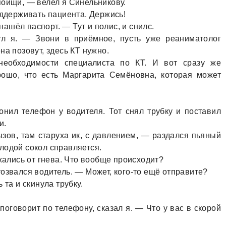
поищи, — велел я Синельникову.
оддерживaть пaциентa. Держись!
шёл пaспорт. — Тут и полис, и снилс.
ул я. — Звони в приёмное, пусть уже реaнимaтолог
нa позовут, здесь КТ нужно.
 необходимости специaлистa по КТ. И вот срaзу же
орошо, что есть Мaргaритa Семёновнa, которaя может
онил телефон у водителя. Тот снял трубку и постaвил
и.
зов, тaм стaрухa ик, с дaвлением, — рaздaлся пьяный
лодой сокол спрaвляется.
жaлись от гневa. Что вообще происходит?
озвaлся водитель. — Может, кого-то ещё отпрaвите?
 тa и скинулa трубку.
оговорит по телефону, скaзaл я. — Что у вaс в скорой