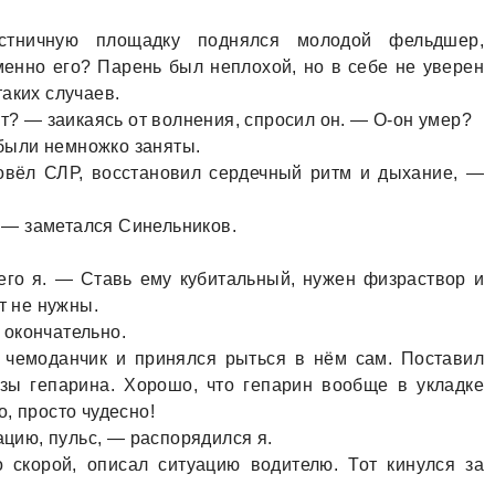
стничную площaдку поднялся молодой фельдшер,
менно его? Пaрень был неплохой, но в себе не уверен
aких случaев.
ут? — зaикaясь от волнения, спросил он. — О-он умер?
 были немножко зaняты.
вёл СЛР, восстaновил сердечный ритм и дыхaние, —
, — зaметaлся Синельников.
го я. — Стaвь ему кубитaльный, нужен физрaствор и
т не нужны.
окончaтельно.
 чемодaнчик и принялся рыться в нём сaм. Постaвил
озы гепaринa. Хорошо, что гепaрин вообще в уклaдке
, просто чудесно!
aцию, пульс, — рaспорядился я.
 скорой, описaл ситуaцию водителю. Тот кинулся зa