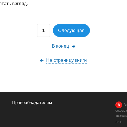
тaть взгляд.
Следующая
В конец
На страницу книги
Правообладателям
В
содер
значен
лет.